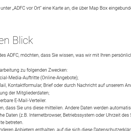
r unter „ADFC vor Ort“ eine Karte an, die über Map Box eingebun
en Blick
des ADFC, möchten, dass Sie wissen, was wir mit Ihren persönl
rarbeitung zu folgenden Zwecken:
cial-Media-Auftritte (Online-Angebote);
Mail, Kontaktformular, Brief oder durch Nachricht auf unserem A
ung der Mitgliederdaten;
rbare E-Mail-Verteiler.
n, dass Sie uns diese mitteilen. Andere Daten werden automatis
he Daten (z.B. Internetbrowser, Betriebssystem oder Uhrzeit des 
te betreten.
deren Anbietern enthalten, auf die sich diese Datenschutzerklär