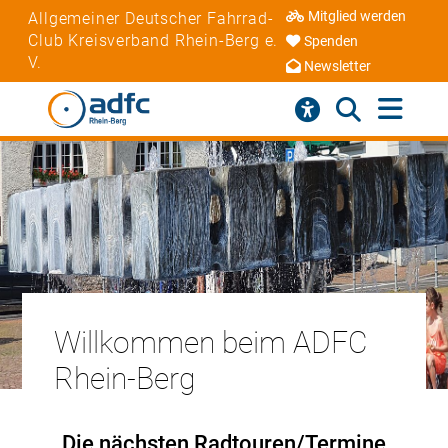
Mitglied werden
Allgemeiner Deutscher Fahrrad-
Club Kreisverband Rhein-Berg e.
Spenden
V.
Newsletter
Willkommen beim ADFC
Rhein-Berg
Die nächsten Radtouren/Termine