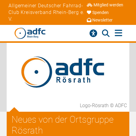
Mitglied werden
Allgemeiner Deutscher Fahrrad-
Club Kreisverband Rhein-Berg e.
Spenden
V.
Newsletter
Logo-Rösrath © ADFC
Neues von der Ortsgruppe
Rösrath